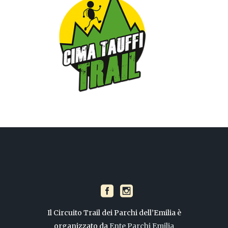
Il Circuito Trail dei Parchi dell’Emilia è
organizzato da
Ente Parchi Emilia